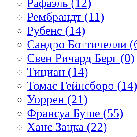
Рафаэль (12)
Рембрандт (11)
Рубенс (14)
Сандро Боттичелли (
Свен Ричард Берг (0)
Тициан (14)
Томас Гейнсборо (14
Уоррен (21)
Франсуа Буше (55)
Ханс Зацка (22)