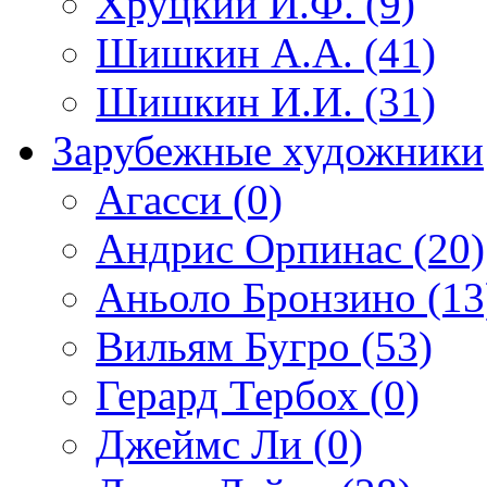
Хруцкий И.Ф. (9)
Шишкин А.А. (41)
Шишкин И.И. (31)
Зарубежные художники
Агасси (0)
Андрис Орпинас (20)
Аньоло Бронзино (13
Вильям Бугро (53)
Герард Тербох (0)
Джеймс Ли (0)