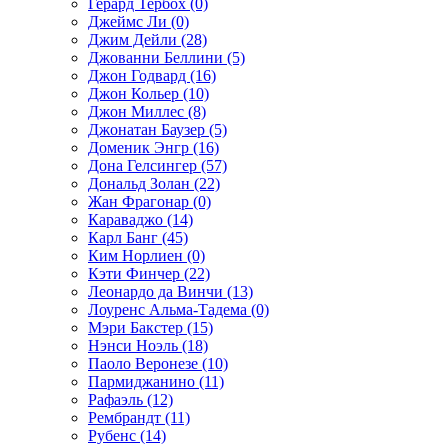
Герард Тербох (0)
Джеймс Ли (0)
Джим Дейли (28)
Джованни Беллини (5)
Джон Годвард (16)
Джон Кольер (10)
Джон Миллес (8)
Джонатан Баузер (5)
Доменик Энгр (16)
Дона Гелсингер (57)
Дональд Золан (22)
Жан Фрагонар (0)
Караваджо (14)
Карл Банг (45)
Ким Норлиен (0)
Кэти Финчер (22)
Леонардо да Винчи (13)
Лоуренс Альма-Тадема (0)
Мэри Бакстер (15)
Нэнси Ноэль (18)
Паоло Веронезе (10)
Пармиджанино (11)
Рафаэль (12)
Рембрандт (11)
Рубенс (14)