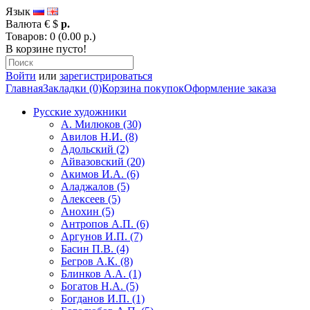
Язык
Валюта
€
$
р.
Товаров: 0 (0.00 р.)
В корзине пусто!
Войти
или
зарегистрироваться
Главная
Закладки (0)
Корзина покупок
Оформление заказа
Русские художники
А. Милюков (30)
Авилов Н.И. (8)
Адольский (2)
Айвазовский (20)
Акимов И.А. (6)
Аладжалов (5)
Алексеев (5)
Анохин (5)
Антропов А.П. (6)
Аргунов И.П. (7)
Басин П.В. (4)
Бегров А.К. (8)
Блинков А.А. (1)
Богатов Н.А. (5)
Богданов И.П. (1)