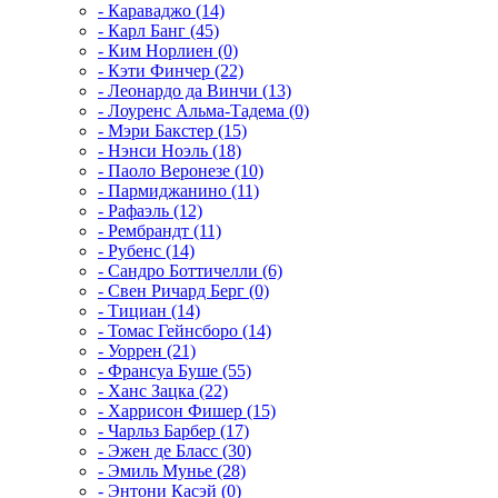
- Караваджо (14)
- Карл Банг (45)
- Ким Норлиен (0)
- Кэти Финчер (22)
- Леонардо да Винчи (13)
- Лоуренс Альма-Тадема (0)
- Мэри Бакстер (15)
- Нэнси Ноэль (18)
- Паоло Веронезе (10)
- Пармиджанино (11)
- Рафаэль (12)
- Рембрандт (11)
- Рубенс (14)
- Сандро Боттичелли (6)
- Свен Ричард Берг (0)
- Тициан (14)
- Томас Гейнсборо (14)
- Уоррен (21)
- Франсуа Буше (55)
- Ханс Зацка (22)
- Харрисон Фишер (15)
- Чарльз Барбер (17)
- Эжен де Бласс (30)
- Эмиль Мунье (28)
- Энтони Касэй (0)