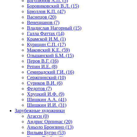
Боголюбов А.П. (5)
Боровиковский В.Л. (15)
Брюллов К.П. (47)
Васнецов (20)
Венецианов (7)
Владислав Нагорный (15)
Галла Фаттах (14)
Крамской И.М. (1)
Курицин С.П. (17)
Маковский К.Е. (59)
Ольшанский Б.М. (15)
Перов В.Г. (16)
Репин И.Е. (8)
Семирадский Г.И. (16)
Сержпинский (10)
Суриков В.И. (6)
Федотов (7)
Хруцкий И.Ф. (9)
Шишкин А.А. (41)
Шишкин И.И. (31)
Зарубежные художники
Агасси (0)
Андрис Орпинас (20)
Аньоло Бронзино (13)
Вильям Бугро (53)