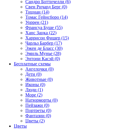
Сандро Боттичелли (6)
Свен Ричард Берг (0)
Тициан (14)
Томас Гейнсборо (14)
Уоррен (21)
Франсуа Буше (55)
Ханс Зацка (22)
Харрисон Фишер (15)
Чарльз Барбер (17)
Эжен де Бласс (30)
Эмиль Мунье (28)
Энтони Касэй (0)
Бесплатные схемы
Ангелочки (0)
Дети (0)
Животные (0)
Иконы (0)
Люди (1)
Море (2)
Натюрморты (0)
Пейзажи (0)
Портреты (0)
Фантазии (0)
Цветы (2)
Цветы