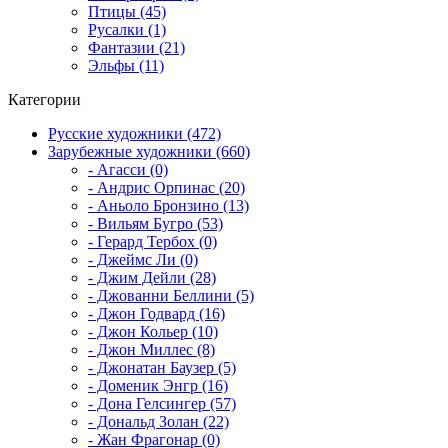
Птицы (45)
Русалки (1)
Фантазии (21)
Эльфы (11)
Категории
Русские художники (472)
Зарубежные художники (660)
- Агасси (0)
- Андрис Орпинас (20)
- Аньоло Бронзино (13)
- Вильям Бугро (53)
- Герард Тербох (0)
- Джеймс Ли (0)
- Джим Дейли (28)
- Джованни Беллини (5)
- Джон Годвард (16)
- Джон Кольер (10)
- Джон Миллес (8)
- Джонатан Баузер (5)
- Доменик Энгр (16)
- Дона Гелсингер (57)
- Дональд Золан (22)
- Жан Фрагонар (0)