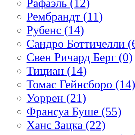
Рафаэль (12)
Рембрандт (11)
Рубенс (14)
Сандро Боттичелли (
Свен Ричард Берг (0)
Тициан (14)
Томас Гейнсборо (14
Уоррен (21)
Франсуа Буше (55)
Ханс Зацка (22)