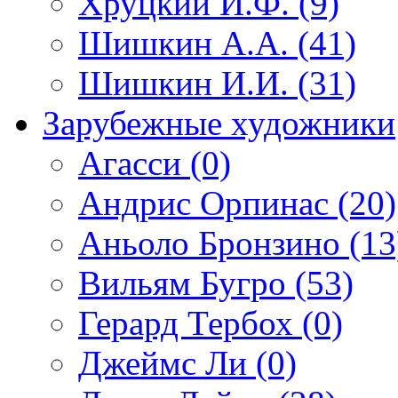
Хруцкий И.Ф. (9)
Шишкин А.А. (41)
Шишкин И.И. (31)
Зарубежные художники
Агасси (0)
Андрис Орпинас (20)
Аньоло Бронзино (13
Вильям Бугро (53)
Герард Тербох (0)
Джеймс Ли (0)