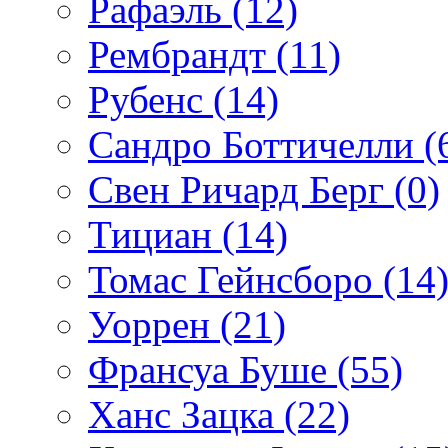
Рафаэль (12)
Рембрандт (11)
Рубенс (14)
Сандро Боттичелли (
Свен Ричард Берг (0)
Тициан (14)
Томас Гейнсборо (14
Уоррен (21)
Франсуа Буше (55)
Ханс Зацка (22)