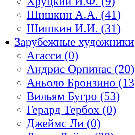
Хруцкий И.Ф. (9)
Шишкин А.А. (41)
Шишкин И.И. (31)
Зарубежные художники
Агасси (0)
Андрис Орпинас (20)
Аньоло Бронзино (13
Вильям Бугро (53)
Герард Тербох (0)
Джеймс Ли (0)