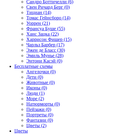
Сандро Боттичелли (6)
Свен Ричард Берг (0)
Тициан (14)
Томас Гейнсборо (14)
Уоррен (21)
Франсуа Буше (55)
Ханс Зацка (22)
Харрисон Фишер (15)
Чарльз Барбер (17)
Эжен де Бласс (30)
Эмиль Мунье (28)
Энтони Касэй (0)
Бесплатные схемы
Ангелочки (0)
Дети (0)
Животные (0)
Иконы (0)
Люди (1)
Море (2)
Натюрморты (0)
Пейзажи (0)
Портреты (0)
Фантазии (0)
Цветы (2)
Цветы