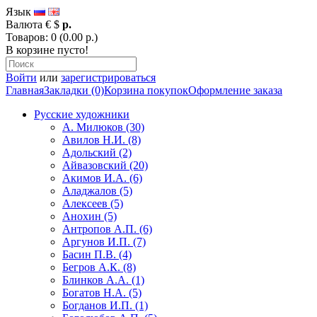
Язык
Валюта
€
$
р.
Товаров: 0 (0.00 р.)
В корзине пусто!
Войти
или
зарегистрироваться
Главная
Закладки (0)
Корзина покупок
Оформление заказа
Русские художники
А. Милюков (30)
Авилов Н.И. (8)
Адольский (2)
Айвазовский (20)
Акимов И.А. (6)
Аладжалов (5)
Алексеев (5)
Анохин (5)
Антропов А.П. (6)
Аргунов И.П. (7)
Басин П.В. (4)
Бегров А.К. (8)
Блинков А.А. (1)
Богатов Н.А. (5)
Богданов И.П. (1)