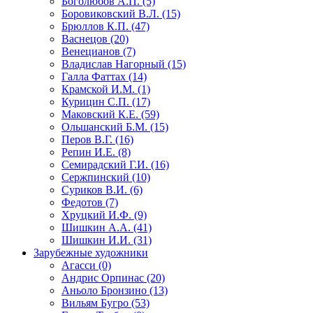
Боголюбов А.П. (5)
Боровиковский В.Л. (15)
Брюллов К.П. (47)
Васнецов (20)
Венецианов (7)
Владислав Нагорный (15)
Галла Фаттах (14)
Крамской И.М. (1)
Курицин С.П. (17)
Маковский К.Е. (59)
Ольшанский Б.М. (15)
Перов В.Г. (16)
Репин И.Е. (8)
Семирадский Г.И. (16)
Сержпинский (10)
Суриков В.И. (6)
Федотов (7)
Хруцкий И.Ф. (9)
Шишкин А.А. (41)
Шишкин И.И. (31)
Зарубежные художники
Агасси (0)
Андрис Орпинас (20)
Аньоло Бронзино (13)
Вильям Бугро (53)