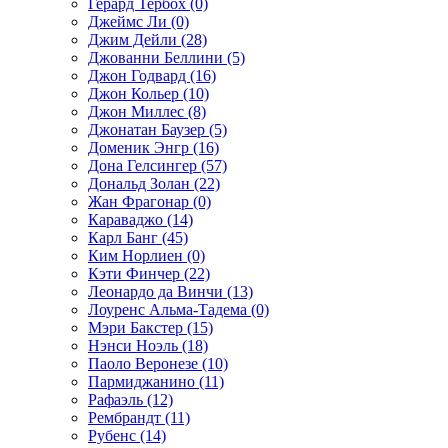
Герард Тербох (0)
Джеймс Ли (0)
Джим Дейли (28)
Джованни Беллини (5)
Джон Годвард (16)
Джон Кольер (10)
Джон Миллес (8)
Джонатан Баузер (5)
Доменик Энгр (16)
Дона Гелсингер (57)
Дональд Золан (22)
Жан Фрагонар (0)
Караваджо (14)
Карл Банг (45)
Ким Норлиен (0)
Кэти Финчер (22)
Леонардо да Винчи (13)
Лоуренс Альма-Тадема (0)
Мэри Бакстер (15)
Нэнси Ноэль (18)
Паоло Веронезе (10)
Пармиджанино (11)
Рафаэль (12)
Рембрандт (11)
Рубенс (14)