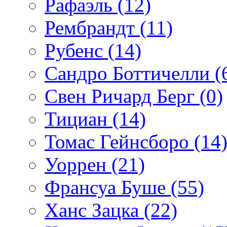
Рафаэль (12)
Рембрандт (11)
Рубенс (14)
Сандро Боттичелли (
Свен Ричард Берг (0)
Тициан (14)
Томас Гейнсборо (14
Уоррен (21)
Франсуа Буше (55)
Ханс Зацка (22)