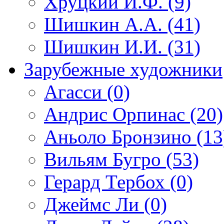
Хруцкий И.Ф. (9)
Шишкин А.А. (41)
Шишкин И.И. (31)
Зарубежные художники
Агасси (0)
Андрис Орпинас (20)
Аньоло Бронзино (13
Вильям Бугро (53)
Герард Тербох (0)
Джеймс Ли (0)