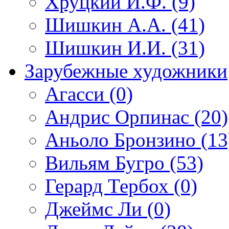
Хруцкий И.Ф. (9)
Шишкин А.А. (41)
Шишкин И.И. (31)
Зарубежные художники
Агасси (0)
Андрис Орпинас (20)
Аньоло Бронзино (13
Вильям Бугро (53)
Герард Тербох (0)
Джеймс Ли (0)