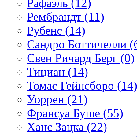
Рафаэль (12)
Рембрандт (11)
Рубенс (14)
Сандро Боттичелли (
Свен Ричард Берг (0)
Тициан (14)
Томас Гейнсборо (14
Уоррен (21)
Франсуа Буше (55)
Ханс Зацка (22)