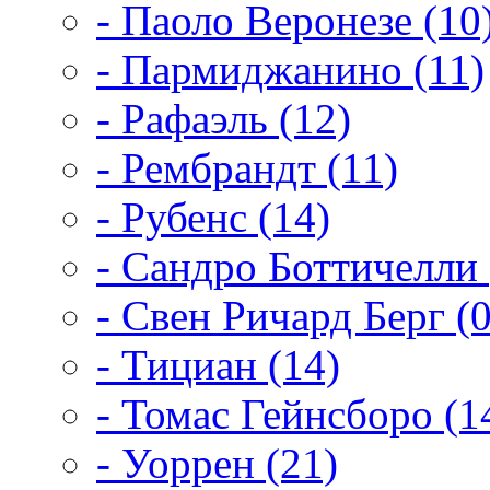
- Паоло Веронезе (10
- Пармиджанино (11)
- Рафаэль (12)
- Рембрандт (11)
- Рубенс (14)
- Сандро Боттичелли 
- Свен Ричард Берг (0
- Тициан (14)
- Томас Гейнсборо (1
- Уоррен (21)