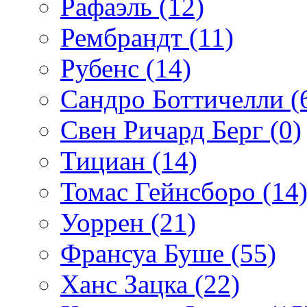
Рафаэль (12)
Рембрандт (11)
Рубенс (14)
Сандро Боттичелли (
Свен Ричард Берг (0)
Тициан (14)
Томас Гейнсборо (14
Уоррен (21)
Франсуа Буше (55)
Ханс Зацка (22)