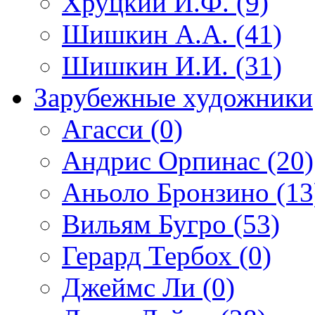
Хруцкий И.Ф. (9)
Шишкин А.А. (41)
Шишкин И.И. (31)
Зарубежные художники
Агасси (0)
Андрис Орпинас (20)
Аньоло Бронзино (13
Вильям Бугро (53)
Герард Тербох (0)
Джеймс Ли (0)