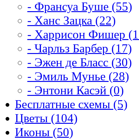
- Франсуа Буше (55)
- Ханс Зацка (22)
- Харрисон Фишер (1
- Чарльз Барбер (17)
- Эжен де Бласс (30)
- Эмиль Мунье (28)
- Энтони Касэй (0)
Бесплатные схемы (5)
Цветы (104)
Иконы (50)