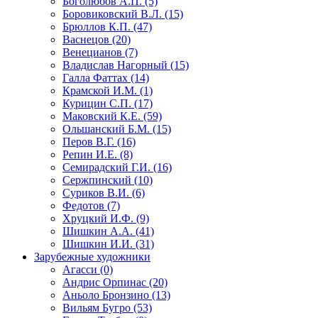
Боголюбов А.П. (5)
Боровиковский В.Л. (15)
Брюллов К.П. (47)
Васнецов (20)
Венецианов (7)
Владислав Нагорный (15)
Галла Фаттах (14)
Крамской И.М. (1)
Курицин С.П. (17)
Маковский К.Е. (59)
Ольшанский Б.М. (15)
Перов В.Г. (16)
Репин И.Е. (8)
Семирадский Г.И. (16)
Сержпинский (10)
Суриков В.И. (6)
Федотов (7)
Хруцкий И.Ф. (9)
Шишкин А.А. (41)
Шишкин И.И. (31)
Зарубежные художники
Агасси (0)
Андрис Орпинас (20)
Аньоло Бронзино (13)
Вильям Бугро (53)