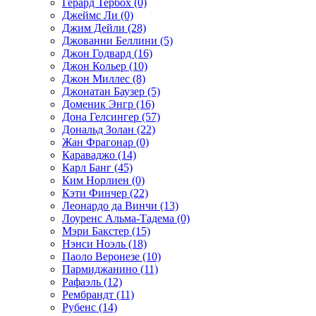
Герард Тербох (0)
Джеймс Ли (0)
Джим Дейли (28)
Джованни Беллини (5)
Джон Годвард (16)
Джон Кольер (10)
Джон Миллес (8)
Джонатан Баузер (5)
Доменик Энгр (16)
Дона Гелсингер (57)
Дональд Золан (22)
Жан Фрагонар (0)
Караваджо (14)
Карл Банг (45)
Ким Норлиен (0)
Кэти Финчер (22)
Леонардо да Винчи (13)
Лоуренс Альма-Тадема (0)
Мэри Бакстер (15)
Нэнси Ноэль (18)
Паоло Веронезе (10)
Пармиджанино (11)
Рафаэль (12)
Рембрандт (11)
Рубенс (14)