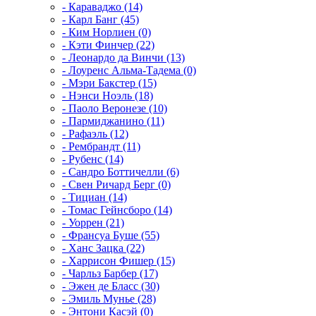
- Караваджо (14)
- Карл Банг (45)
- Ким Норлиен (0)
- Кэти Финчер (22)
- Леонардо да Винчи (13)
- Лоуренс Альма-Тадема (0)
- Мэри Бакстер (15)
- Нэнси Ноэль (18)
- Паоло Веронезе (10)
- Пармиджанино (11)
- Рафаэль (12)
- Рембрандт (11)
- Рубенс (14)
- Сандро Боттичелли (6)
- Свен Ричард Берг (0)
- Тициан (14)
- Томас Гейнсборо (14)
- Уоррен (21)
- Франсуа Буше (55)
- Ханс Зацка (22)
- Харрисон Фишер (15)
- Чарльз Барбер (17)
- Эжен де Бласс (30)
- Эмиль Мунье (28)
- Энтони Касэй (0)