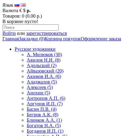
Язык
Валюта
€
$
р.
Товаров: 0 (0.00 р.)
В корзине пусто!
Войти
или
зарегистрироваться
Главная
Закладки (0)
Корзина покупок
Оформление заказа
Русские художники
А. Милюков (30)
Авилов Н.И. (8)
Адольский (2)
Айвазовский (20)
Акимов И.А. (6)
Аладжалов (5)
Алексеев (5)
Анохин (5)
Антропов А.П. (6)
Аргунов И.П. (7)
Басин П.В. (4)
Бегров А.К. (8)
Блинков А.А. (1)
Богатов Н.А. (5)
Богданов И.П. (1)