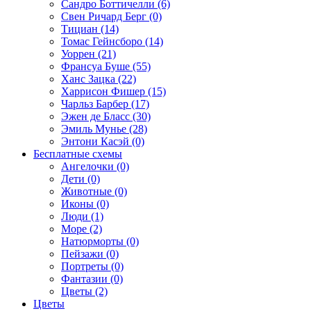
Сандро Боттичелли (6)
Свен Ричард Берг (0)
Тициан (14)
Томас Гейнсборо (14)
Уоррен (21)
Франсуа Буше (55)
Ханс Зацка (22)
Харрисон Фишер (15)
Чарльз Барбер (17)
Эжен де Бласс (30)
Эмиль Мунье (28)
Энтони Касэй (0)
Бесплатные схемы
Ангелочки (0)
Дети (0)
Животные (0)
Иконы (0)
Люди (1)
Море (2)
Натюрморты (0)
Пейзажи (0)
Портреты (0)
Фантазии (0)
Цветы (2)
Цветы