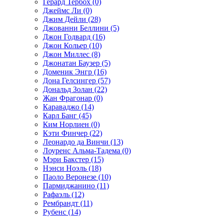
Герард Тербох (0)
Джеймс Ли (0)
Джим Дейли (28)
Джованни Беллини (5)
Джон Годвард (16)
Джон Кольер (10)
Джон Миллес (8)
Джонатан Баузер (5)
Доменик Энгр (16)
Дона Гелсингер (57)
Дональд Золан (22)
Жан Фрагонар (0)
Караваджо (14)
Карл Банг (45)
Ким Норлиен (0)
Кэти Финчер (22)
Леонардо да Винчи (13)
Лоуренс Альма-Тадема (0)
Мэри Бакстер (15)
Нэнси Ноэль (18)
Паоло Веронезе (10)
Пармиджанино (11)
Рафаэль (12)
Рембрандт (11)
Рубенс (14)