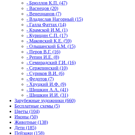
- Брюллов К.П. (47)
- Васнецов (20)
- Венецианов (7)
- Владислав Нагорный (15)
- Галла Фаттах (14)
- Крамской И.М. (1)
- Курицин С.П. (17)
- Маковский К.Е. (59)
- Ольшанский Б.М. (15)
- Перов В.Г. (16)
- Репин И.Е. (8)
- Семирадский Г.И. (16)
- Сержпинский (10)
- Суриков В.И. (6)
- Федотов (7)
- Хруцкий И.Ф. (9)
- Шишкин А.А. (41)
- Шишкин И.И. (31)
Зарубежные художники (660)
Бесплатные схемы (5)
Цветы (104)
Иконы (50)
Животные (138)
Дети (185)
Пейзажи (158)