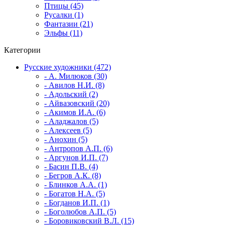
Птицы (45)
Русалки (1)
Фантазии (21)
Эльфы (11)
Категории
Русские художники (472)
- А. Милюков (30)
- Авилов Н.И. (8)
- Адольский (2)
- Айвазовский (20)
- Акимов И.А. (6)
- Аладжалов (5)
- Алексеев (5)
- Анохин (5)
- Антропов А.П. (6)
- Аргунов И.П. (7)
- Басин П.В. (4)
- Бегров А.К. (8)
- Блинков А.А. (1)
- Богатов Н.А. (5)
- Богданов И.П. (1)
- Боголюбов А.П. (5)
- Боровиковский В.Л. (15)