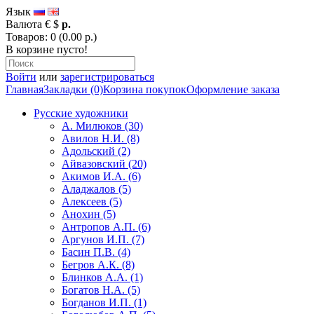
Язык
Валюта
€
$
р.
Товаров: 0 (0.00 р.)
В корзине пусто!
Войти
или
зарегистрироваться
Главная
Закладки (0)
Корзина покупок
Оформление заказа
Русские художники
А. Милюков (30)
Авилов Н.И. (8)
Адольский (2)
Айвазовский (20)
Акимов И.А. (6)
Аладжалов (5)
Алексеев (5)
Анохин (5)
Антропов А.П. (6)
Аргунов И.П. (7)
Басин П.В. (4)
Бегров А.К. (8)
Блинков А.А. (1)
Богатов Н.А. (5)
Богданов И.П. (1)