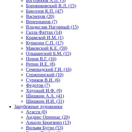
Боголюбов А.П. (5)
Боровиковский В.Л. (15)
Брюллов К.П. (47)
Васнецов (20)
Венецианов (7)
Владислав Нагорный (15)
Галла Фаттах (14)
Крамской И.М. (1)
Курицин С.П. (17)
Маковский К.Е. (59)
Ольшанский Б.М. (15)
Перов В.Г. (16)
Репин И.Е. (8)
Семирадский Г.И. (16)
Сержпинский (10)
Суриков В.И. (6)
Федотов (7)
Хруцкий И.Ф. (9)
Шишкин А.А. (41)
Шишкин И.И. (31)
Зарубежные художники
Агасси (0)
Андрис Орпинас (20)
Аньоло Бронзино (13)
Вильям Бугро (53)