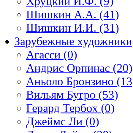
Хруцкий И.Ф. (9)
Шишкин А.А. (41)
Шишкин И.И. (31)
Зарубежные художники
Агасси (0)
Андрис Орпинас (20)
Аньоло Бронзино (13
Вильям Бугро (53)
Герард Тербох (0)
Джеймс Ли (0)