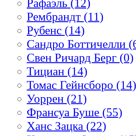
Рафаэль (12)
Рембрандт (11)
Рубенс (14)
Сандро Боттичелли (
Свен Ричард Берг (0)
Тициан (14)
Томас Гейнсборо (14
Уоррен (21)
Франсуа Буше (55)
Ханс Зацка (22)