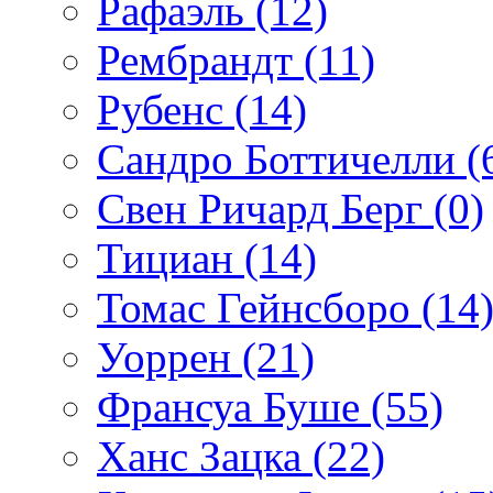
Рафаэль (12)
Рембрандт (11)
Рубенс (14)
Сандро Боттичелли (
Свен Ричард Берг (0)
Тициан (14)
Томас Гейнсборо (14
Уоррен (21)
Франсуа Буше (55)
Ханс Зацка (22)