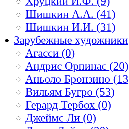
Хруцкий И.Ф. (9)
Шишкин А.А. (41)
Шишкин И.И. (31)
Зарубежные художники
Агасси (0)
Андрис Орпинас (20)
Аньоло Бронзино (13
Вильям Бугро (53)
Герард Тербох (0)
Джеймс Ли (0)