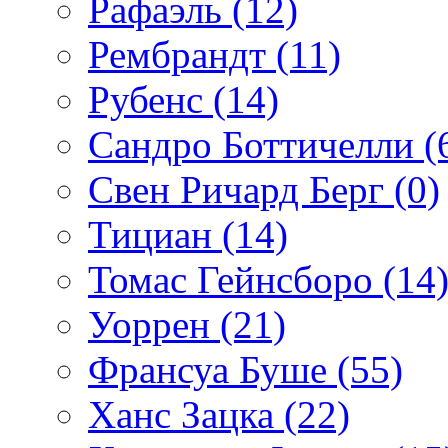
Рафаэль (12)
Рембрандт (11)
Рубенс (14)
Сандро Боттичелли (
Свен Ричард Берг (0)
Тициан (14)
Томас Гейнсборо (14
Уоррен (21)
Франсуа Буше (55)
Ханс Зацка (22)