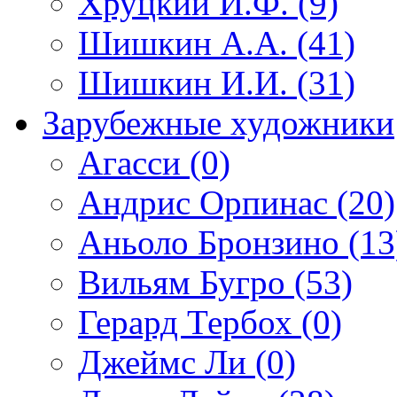
Хруцкий И.Ф. (9)
Шишкин А.А. (41)
Шишкин И.И. (31)
Зарубежные художники
Агасси (0)
Андрис Орпинас (20)
Аньоло Бронзино (13
Вильям Бугро (53)
Герард Тербох (0)
Джеймс Ли (0)